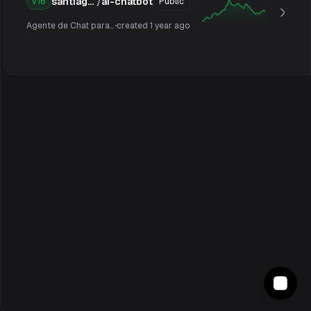
santiago02310
/
ai-chatbot
v
16
Public
Agente de Chat para Comunidad Pura Mente
created
1 year ago