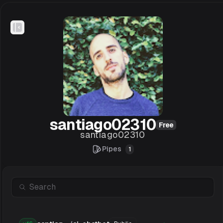
Toggle Sidebar
santiago02310
Free
santiago02310
Pipes
1
Search