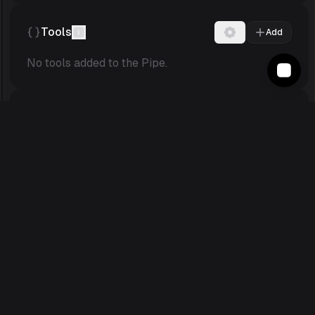
Tools
Add
No tools added to the Pipe.
Variables
{{
patientRecord
}}
{{
doctorNotes
}}