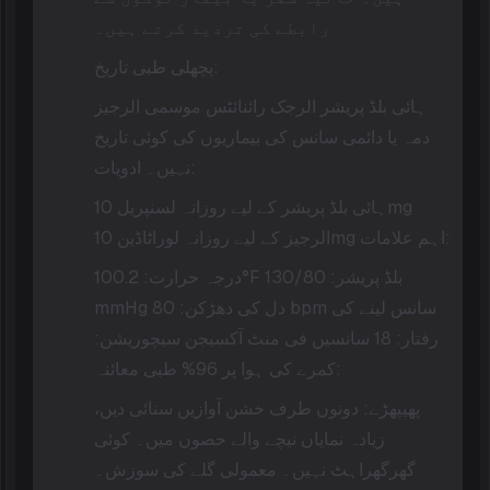
رابطے کی تردید کرتے ہیں۔
پچھلی طبی تاریخ:
ہائی بلڈ پریشر الرجک رائنائٹس موسمی الرجیز
دمہ یا دائمی سانس کی بیماریوں کی کوئی تاریخ
نہیں۔ ادویات:
ہائی بلڈ پریشر کے لیے روزانہ لسنپریل 10mg
الرجیز کے لیے روزانہ لوراٹاڈین 10mg اہم علامات:
درجہ حرارت: 100.2°F بلڈ پریشر: 130/80
mmHg دل کی دھڑکن: 80 bpm سانس لینے کی
رفتار: 18 سانسیں فی منٹ آکسیجن سیچوریشن:
کمرے کی ہوا پر 96% طبی معائنہ:
پھیپھڑے: دونوں طرف خشن آوازیں سنائی دیں،
زیادہ نمایاں نیچے والے حصوں میں۔ کوئی
گھرگھراہٹ نہیں۔ معمولی گلے کی سوزش۔