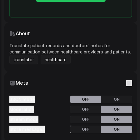
پانچ دن تک منہ سے لینی ہے. ضرورت پڑنے پر
علامتی اوور دی کاؤنٹر کھانسی روکنے والی دوا.
مہیا کنندہ (پروائیڈر): ڈاکٹر جین سمتھ, ایم ڈی
About
Translate patient records and doctors' notes for
communication between healthcare providers and patients.
translator
healthcare
Meta
JSON mode
OFF
ON
Moderation
OFF
ON
Stream mode
OFF
ON
Store messages
OFF
ON