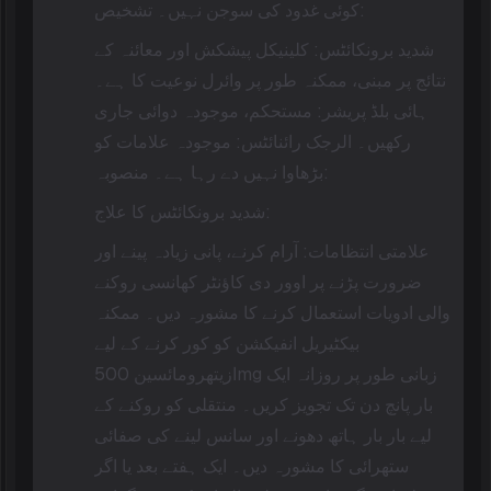
کوئی غدود کی سوجن نہیں۔ تشخیص:
شدید برونکائٹس: کلینیکل پیشکش اور معائنہ کے
نتائج پر مبنی، ممکنہ طور پر وائرل نوعیت کا ہے۔
ہائی بلڈ پریشر: مستحکم، موجودہ دوائی جاری
رکھیں۔ الرجک رائنائٹس: موجودہ علامات کو
بڑھاوا نہیں دے رہا ہے۔ منصوبہ:
شدید برونکائٹس کا علاج:
علامتی انتظامات: آرام کرنے، پانی زیادہ پینے اور
ضرورت پڑنے پر اوور دی کاؤنٹر کھانسی روکنے
والی ادویات استعمال کرنے کا مشورہ دیں۔ ممکنہ
بیکٹیریل انفیکشن کو کور کرنے کے لیے
ازیتھرومائسین 500mg زبانی طور پر روزانہ ایک
بار پانچ دن تک تجویز کریں۔ منتقلی کو روکنے کے
لیے بار بار ہاتھ دھونے اور سانس لینے کی صفائی
ستھرائی کا مشورہ دیں۔ ایک ہفتے بعد یا اگر