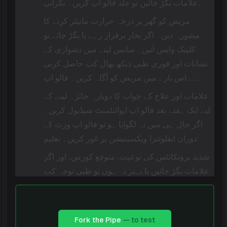
علامات بگڑ جائیں تو جلد فالو اپ کریں۔ نگرانی:
مریض کو گھر پر درجہ حرارت مانیٹر کرنے کا
مشورہ دیں۔ اگر بخار برقرار رہے یا بگڑ جائے تو
کلینک واپس آئیں۔ سانس لینے میں دشواری کے
نشانات اور فوری طبی دیکھ بھال کب حاصل کرنی
ہے اس بارے میں مریض کو آگاہ کریں۔ فالو اپ:
علامات اور علاج کے جواب کا دوبارہ جائزہ لینے کے
لیے ایک ہفتے بعد فالو اپ اپوائنٹمنٹ شیڈیول کریں۔
اگر حال ہی میں نہ لگوایا ہو تو فالو اپ وزٹ کے
دوران انفلوئنزا ویکسینیشن پر غور کریں۔ تعلیم:
شدید برونکائٹس کی نوعیت، متوقع کورس، اور اگر
علامات بگڑ جائیں یا بہتر نہ ہوں تو طبی توجہ کب
حاصل کرنی ہے اس بارے میں مریض کو آگاہ
کریں۔ نسخے:
ازیتھرومائسین 500mg گولیاں، روزانہ ایک گولی
Fork the Pipe
— to test