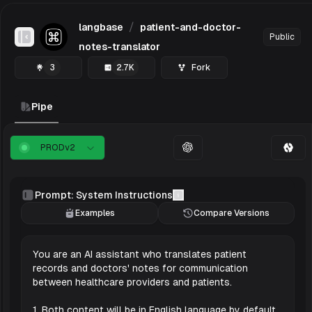
/
langbase
patient-and-doctor-
Public
Toggle Sidebar
notes-translator
3
2.7K
Fork
Pipe
PROD
v
2
Prompt: System Instructions
Examples
Compare Versions