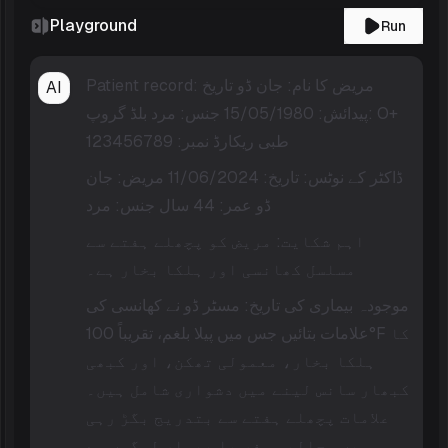
Playground
Run
Patient record: مریض کا نام: جان ڈو تاریخ
AI
پیدائش: 15/05/1980 جنس: مرد بلڈ گروپ: O+
طبی ریکارڈ نمبر: 123456789
ڈاکٹر کے نوٹس: تاریخ: 11/06/2024 مریض: جان
ڈو عمر: 44 سال جنس: مرد
اہم شکایت: مریض کو پچھلے ہفتے سے
مسلسل کھانسی اور ہلکا بخار ہے۔
موجودہ بیماری کی تاریخ: مسٹر ڈو نے کھانسی کی
علامات بتائیں جس میں پیلا بلغم، تقریباً 100°F کا
ہلکا بخار، معمولی تھکن، اور کبھی
کبھار سانس لینے میں دشواری شامل ہیں۔
علامات پچھلے ہفتے سے بتدریج بگڑ رہی
ہیں۔ حالیہ سفر یا بیمار لوگوں سے